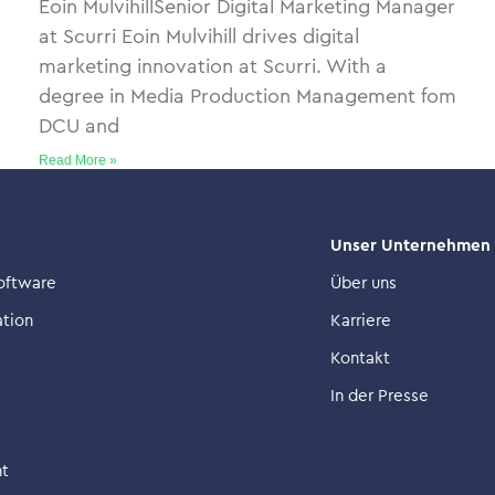
Eoin MulvihillSenior Digital Marketing Manager
at Scurri Eoin Mulvihill drives digital
marketing innovation at Scurri. With a
degree in Media Production Management fom
DCU and
Read More »
Unser Unternehmen
oftware
Über uns
ation
Karriere
Kontakt
In der Presse
nt