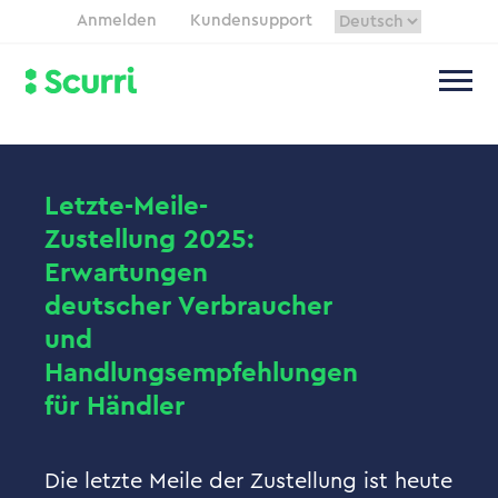
Anmelden
Kundensupport
Letzte-Meile-
Zustellung 2025:
Erwartungen
deutscher Verbraucher
und
Handlungsempfehlungen
für Händler
Die letzte Meile der Zustellung ist heute